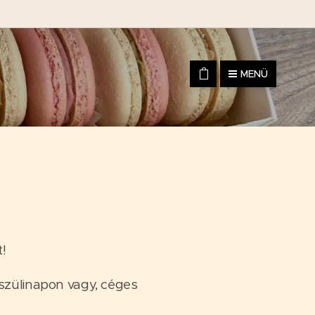
MENÜ
t!
szülinapon vagy, céges